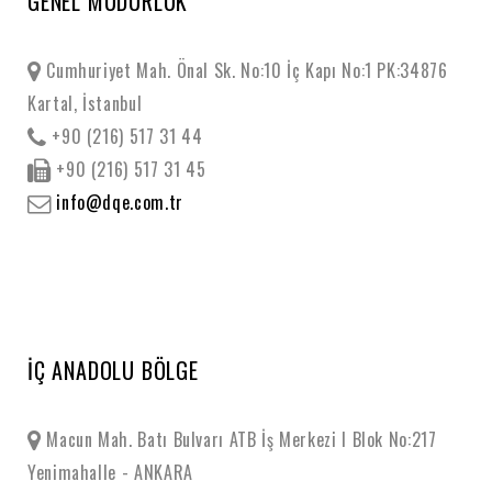
GENEL MÜDÜRLÜK
Cumhuriyet Mah. Önal Sk. No:10 İç Kapı No:1 PK:34876
Kartal, İstanbul
+90 (216) 517 31 44
+90 (216) 517 31 45
info@dqe.com.tr
İÇ ANADOLU BÖLGE
Macun Mah. Batı Bulvarı ATB İş Merkezi I Blok No:217
Yenimahalle - ANKARA