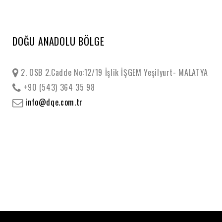
DOĞU ANADOLU BÖLGE
2. OSB 2.Cadde No:12/19 İşlik İŞGEM Yeşilyurt- MALATYA
+90 (543) 364 35 98
info@dqe.com.tr